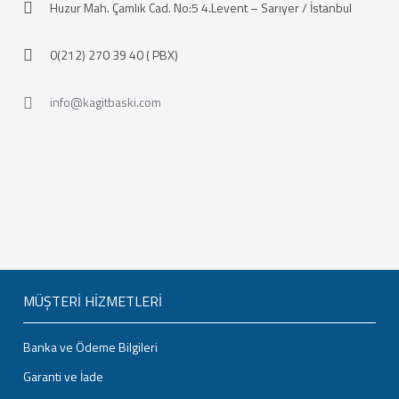
Huzur Mah. Çamlık Cad. No:5 4.Levent – Sarıyer / İstanbul
0(212) 270 39 40 ( PBX)
info@kagitbaski.com
MÜŞTERİ HİZMETLERİ
Banka ve Ödeme Bilgileri
Garanti ve İade