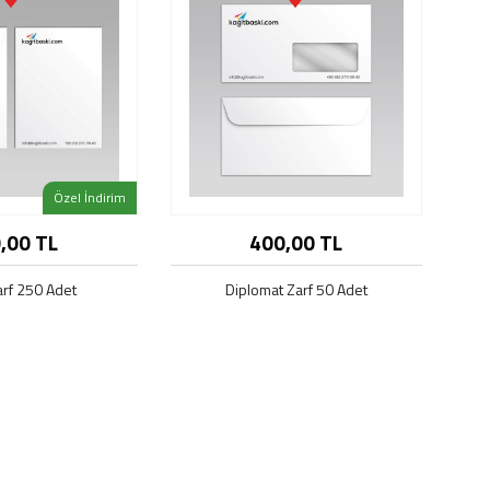
Özel İndirim
,00 TL
400,00 TL
nün farklı seçenekleri
Bu ürünün farklı seçenekleri
mevcut
mevcut
arf 250 Adet
Diplomat Zarf 50 Adet