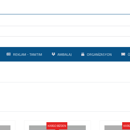
REKLAM - TANITIM
AMBALAJ
ORGANİZASYON
Ö
KARGO BİZDEN
KARG