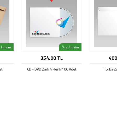
 İndirim
Özel İndirim
354,00 TL
400
enekleri
Bu ürü
et
CD - DVD Zarfı 4 Renk 100 Adet
Torba Z