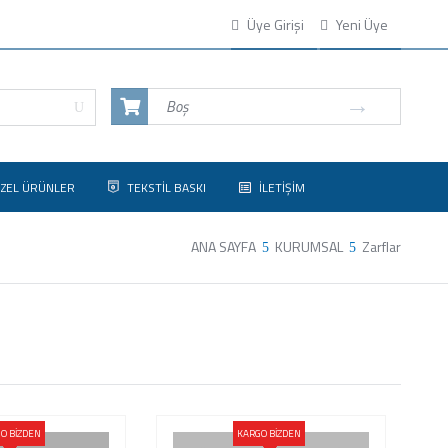
Üye Girişi
Yeni Üye
Boş
ZEL ÜRÜNLER
TEKSTİL BASKI
İLETİŞİM
ANA SAYFA
KURUMSAL
Zarflar
O BİZDEN
KARGO BİZDEN