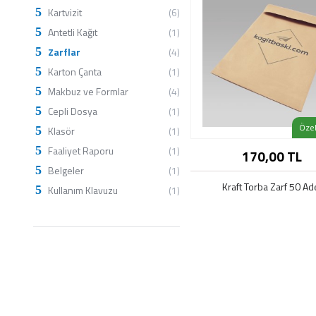
Kartvizit
(6)
Antetli Kağıt
(1)
Zarflar
(4)
Karton Çanta
(1)
Makbuz ve Formlar
(4)
Cepli Dosya
(1)
Özel
Klasör
(1)
Faaliyet Raporu
(1)
170,00 TL
Bu ürünün farklı seç
mevcut
Belgeler
(1)
Kraft Torba Zarf 50 Ad
Kullanım Klavuzu
(1)