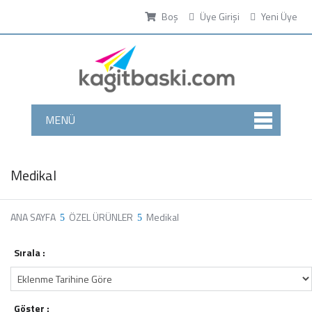
Boş
Üye Girişi
Yeni Üye
MENÜ
Medikal
ANA SAYFA
ÖZEL ÜRÜNLER
Medikal
Sırala :
Göster :