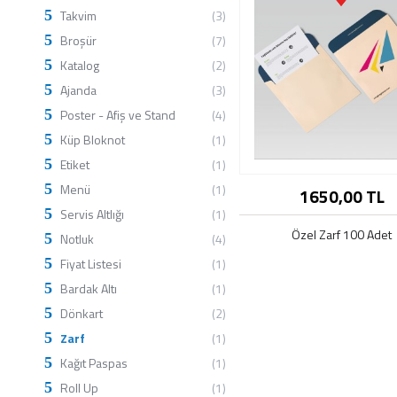
Takvim
(3)
Broşür
(7)
Katalog
(2)
Ajanda
(3)
Poster - Afiş ve Stand
(4)
Küp Bloknot
(1)
Etiket
(1)
Menü
(1)
1650,00 TL
Servis Altlığı
(1)
Özel Zarf 100 Adet
Notluk
(4)
Fiyat Listesi
(1)
Bardak Altı
(1)
Dönkart
(2)
Zarf
(1)
Kağıt Paspas
(1)
Roll Up
(1)