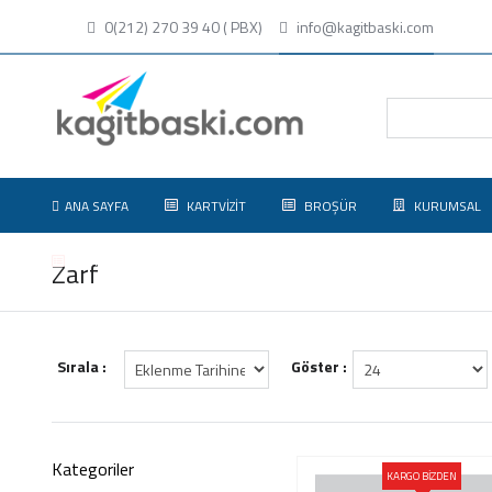
0(212) 270 39 40 ( PBX)
info@kagitbaski.com
ANA SAYFA
KARTVIZIT
BROŞÜR
KURUMSAL
HAKKIMIZDA
Zarf
Sırala :
Göster :
Kategoriler
KARGO BİZDEN