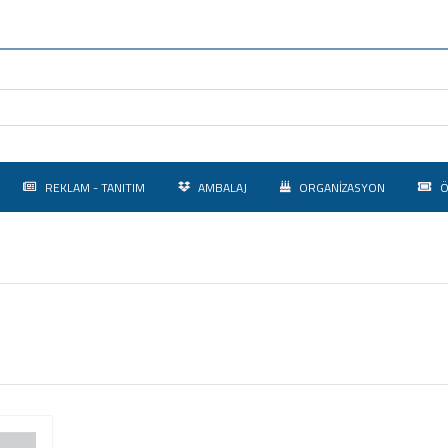
REKLAM - TANITIM
AMBALAJ
ORGANİZASYON
Ö