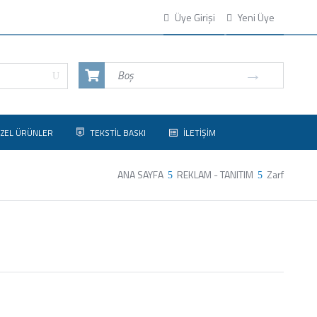
Üye Girişi
Yeni Üye
Boş
ZEL ÜRÜNLER
TEKSTİL BASKI
İLETİŞİM
ANA SAYFA
REKLAM - TANITIM
Zarf