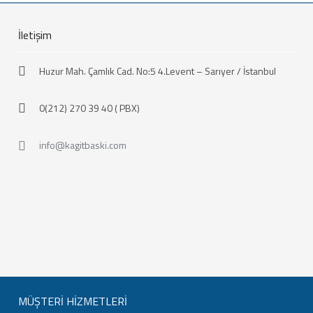
İletişim
Huzur Mah. Çamlık Cad. No:5 4.Levent – Sarıyer / İstanbul
0(212) 270 39 40 ( PBX)
info@kagitbaski.com
MÜŞTERİ HİZMETLERİ